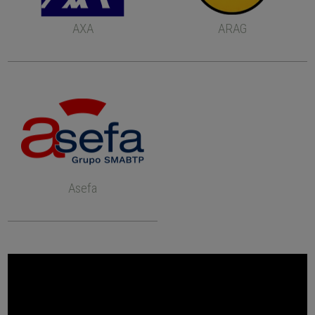
AXA
ARAG
Asefa