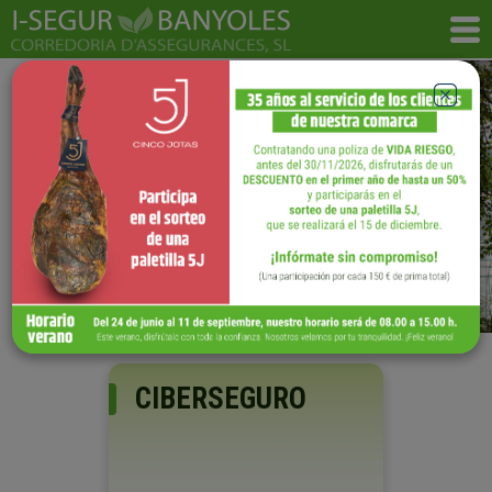
Con nuestros seguros
estarás perfectamente cubierto
CIBERSEGURO